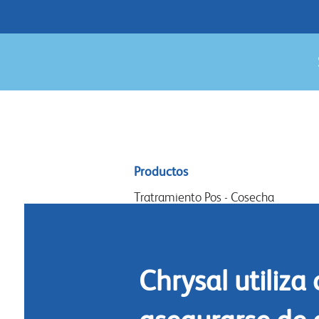
Sitemap
Productos
menu
Tratramiento Pos - Cosecha
Acondicionamiento
Arreglos y diseño
Chrysal utiliza
Commidas florales
Limpieza