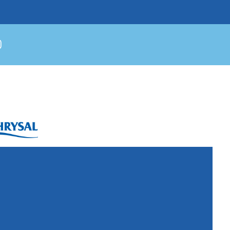
ysal International B.V.
. Box 5300
10 AH Naarden
imeer 7
11 DD Naarden