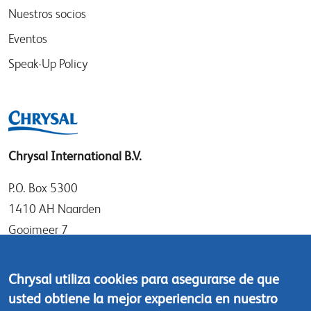
Nuestros socios
Eventos
Speak-Up Policy
Chrysal International B.V.
P.O. Box 5300
1410 AH Naarden
Gooimeer 7
1411 DD Naarden
The Netherlands
Chrysal utiliza cookies para asegurarse de que
usted obtiene la mejor experiencia en nuestro
Tel: +31 (0)35 - 695 58 88