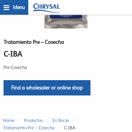
Skip
Menu
to
main
n
content
Tratamiento Pre – Cosecha
C-IBA
Pre-Cosecha
Find a wholesaler or online shop
Home
Productos
En fincas
Tratamiento Pre – Cosecha
C-IBA