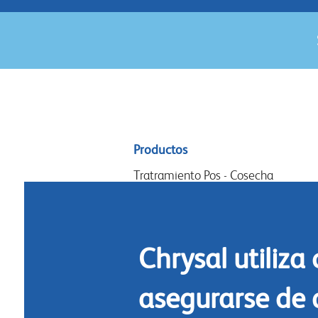
Sitemap
Productos
menu
Tratramiento Pos - Cosecha
Acondicionamiento
Arreglos y diseño
Chrysal utiliza
Commidas florales
Limpieza
asegurarse de 