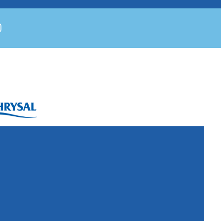
ysal International B.V.
. Box 5300
10 AH Naarden
imeer 7
11 DD Naarden
 Netherlands