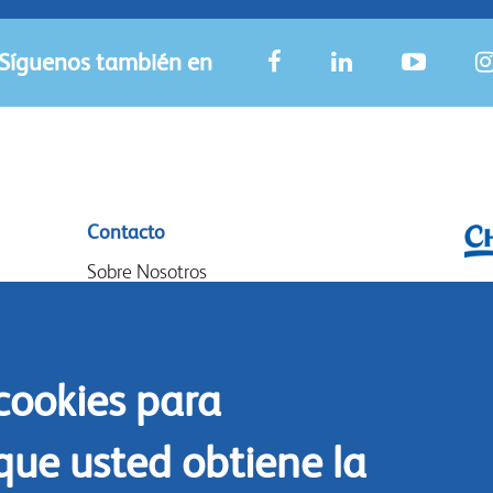
Síguenos también en
Contacto
Sobre Nosotros
Chr
Donde Comprar
P.O
Nuestros socios
14
 cookies para
Eventos
Goo
Speak-Up Policy
14
que usted obtiene la
The