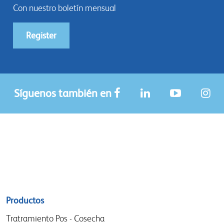
Con nuestro boletín mensual
Register
Síguenos también en
Sitemap
Productos
menu
Tratramiento Pos - Cosecha