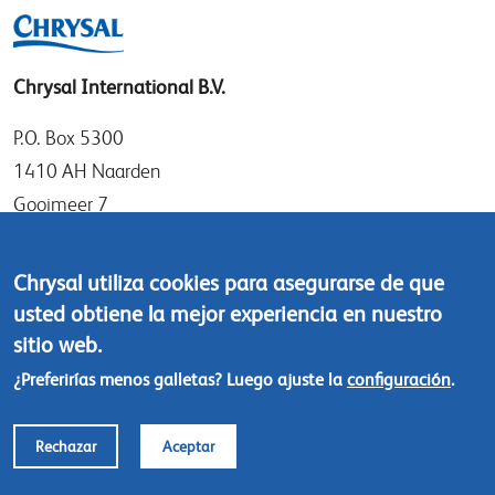
Chrysal International B.V.
P.O. Box 5300
1410 AH Naarden
Gooimeer 7
1411 DD Naarden
The Netherlands
Chrysal utiliza cookies para asegurarse de que
usted obtiene la mejor experiencia en nuestro
Tel: +31 (0)35 - 695 58 88
sitio web.
Contáctanos
¿Preferirías menos galletas? Luego ajuste la
configuración
.
Footer
© Chrysal 2018
Rechazar
Aceptar
menu
Polítcas de responsabilidad y privacidad