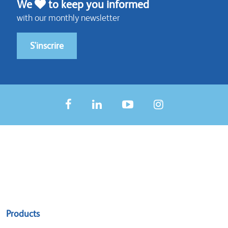
We
to keep you informed
with our monthly newsletter
S'inscrire
Sitemap
Products
menu