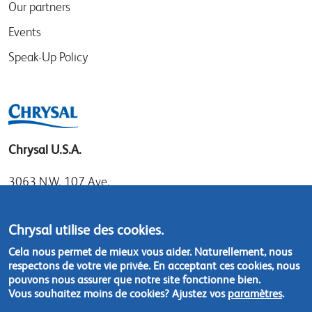
Our partners
Events
Speak-Up Policy
Chrysal U.S.A.
3063 N.W. 107 Ave.
Miami, Florida 33172
Tel: 1.800.247.9725
Chrysal utilise des cookies.
Local: 305.477.0112
Cela nous permet de mieux vous aider. Naturellement, nous
Fax:305.477.1284
respectons de votre vie privée. En acceptant ces cookies, nous
pouvons nous assurer que notre site fonctionne bien.
Vous souhaitez moins de cookies? Ajustez vos
paramètres
.
Contact us