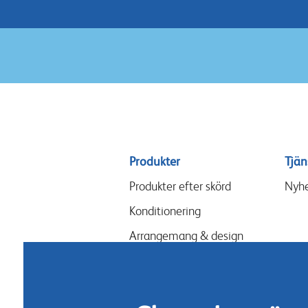
Sitemap
Produkter
Tjän
menu
Produkter efter skörd
Nyhe
Konditionering
Arrangemang & design
Näring
Hygien