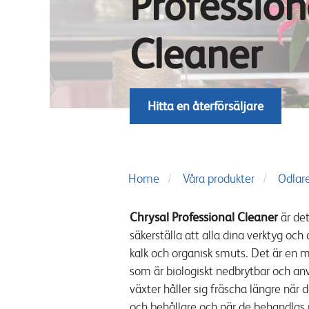
Profession
Cleaner
Hitta en återförsäljare
Home
Våra produkter
Odlar
Chrysal Professional Cleaner
är
det
säkerställa att
alla
dina verktyg
och
kalk och
organisk
smuts
.
Det
är
en m
som är
biologiskt nedbrytbar
och
an
växter
håller sig fräscha
längre
när d
och
behållare och
när
de behandlas