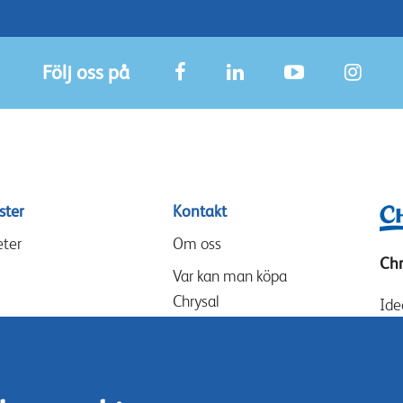
Följ oss på
ster
Kontakt
ter
Om oss
Chr
Var kan man köpa
Chrysal
Ide
Sch
Våra partners
223
Events
Sve
Speak-Up Policy