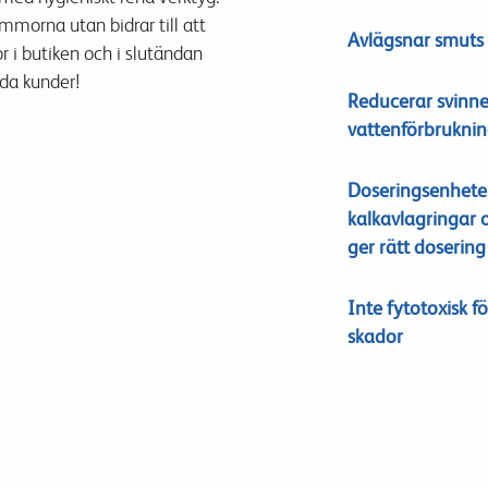
ommorna
uta
n
bidrar till att
Avlägsnar smuts 
 i butiken
och i slutändan
da kunder
!
Reducerar svinne
vattenförbrukni
Doserings
enhete
kalkavlagringar 
ger rätt dosering
Inte
fytotoxisk
f
skador