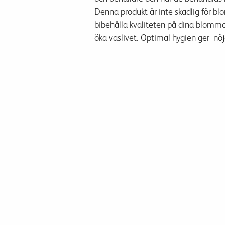
Denna produkt
är
inte skadlig för
bl
bibehålla
kvaliteten på
dina blommor
öka
vas
livet
.
Optimal hygien
g
er
nöj