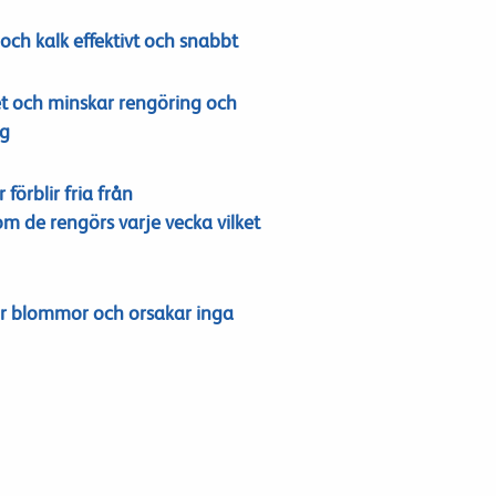
och kalk effektivt och snabbt
t och minskar rengöring och
ng
r
förblir fria från
om de rengörs
varje vecka vilket
ör
blommor
och orsakar
inga