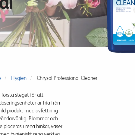
al
e
Hygien
Chrysal Professional Cleaner
 första steget
för att
doseringsenheter
är fria från
ild
produkt
med
avfettning
vändarvänlig
.
Blommor
och
e
placeras i
rena
hinkar,
vaser
med
hygieniskt
rena
verktyg
.