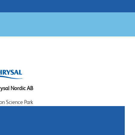
ysal Nordic AB
on Science Park
eelevägen 17
 70 Lund
rige