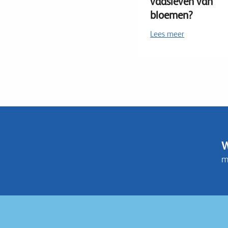
vaasleven van
bloemen?
Lees meer
W
m