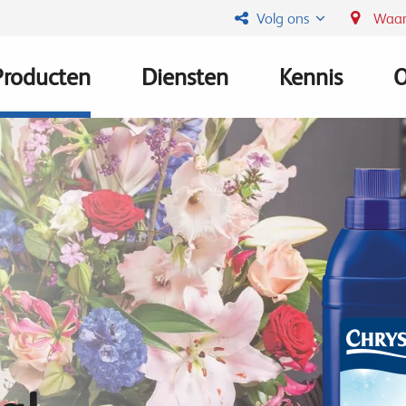
Volg ons
Waar
Producten
Diensten
Kennis
O
Main
navigation