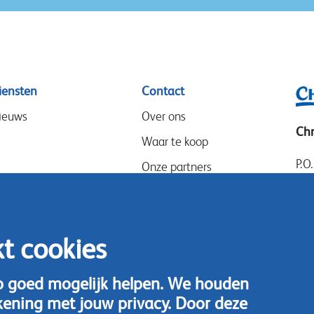
iensten
Contact
ieuws
Over ons
Chr
Waar te koop
P.O
Onze partners
14
Evenementen
Goo
Werken bij
14
kt cookies
Speak-Up Policy
Ned
Tel
o goed mogelijk helpen. We houden
kening met jouw privacy. Door deze
Nee