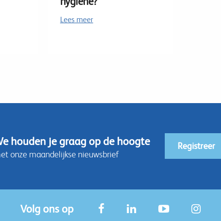
hygiëne?
Lees meer
e houden je graag op de hoogte
Registreer
et onze maandelijkse nieuwsbrief
Volg ons op