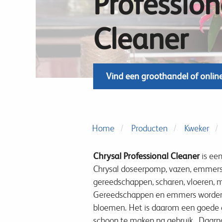
Profession
Cleaner
Vind een groothandel of onlin
Home
Producten
Kweker
Chrysal Professional Cleaner
is ee
Chrysal doseerpomp, vazen, emmers,
gereedschappen, scharen, vloeren, 
Gereedschappen en emmers worden s
bloemen. Het is daarom een goede 
schoon te maken na gebruik. Daarnaa