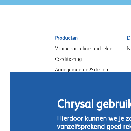
Sitemap
Producten
D
menu
Voorbehandelingsmiddelen
N
Conditioning
Arrangementen & design
Snijbloemenvoeding
Hygiene
Chrysal gebrui
Hierdoor kunnen we je z
vanzelfsprekend goed re