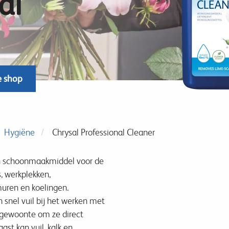
al
e shop
Hygiëne
Chrysal Professional Cleaner
n schoonmaakmiddel voor de
 werkplekken,
muren en koelingen.
nel vuil bij het werken met
gewoonte om ze direct
st kan vuil, kalk en