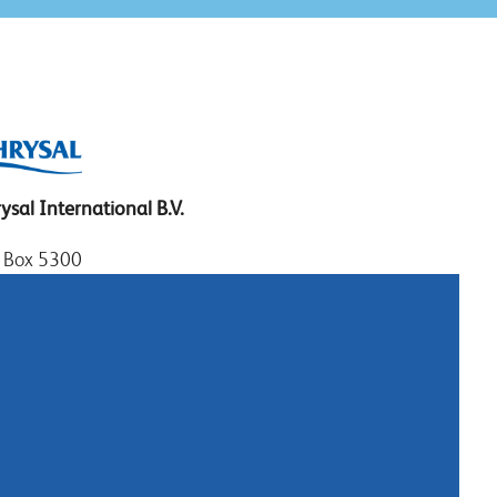
ysal International B.V.
. Box 5300
10 AH Naarden
imeer 7
11 DD Naarden
erland
: +31 (0)35 - 695 58 88
m contact op