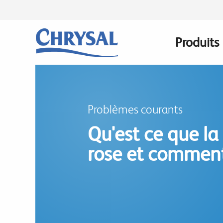
Skip
to
main
Produits
Main
content
navigati
Problèmes courants
Qu'est ce que la
rose et comment 