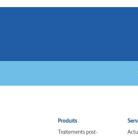
Sitemap
Produits
Serv
menu
Traitements post-
Actu