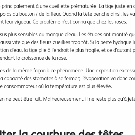
e
principalement à une cueillette prématurée. La tige juste en 
poids du bouton / de la fleur. Quand la tête penche ainsi, les 
ent leur vigueur. Ce problème n’est connu que chez les roses.
ssus plus sensibles au manque d’eau. Les études ont montré que 
ussi vite que des fleurs cueillies trop tôt. Si la perte hydrique l
d’eau, la tige plie à l’endroit le plus fragile, et ce d’autant p
endant la croissance de la rose.
bles de la même façon à ce phénomène. Une exposition excessive 
 la capacité des stomates à se fermer; l’évaporation va donc co
le consommateur où la température est plus élevée.
s rien ne peut être fait. Malheureusement, il ne reste plus qu'à jet
iter la courbure des têtes