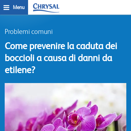
Salta
Menu
al
contenuto
n
principale
Problemi comuni
Come prevenire la caduta dei
boccioli a causa di danni da
etilene?