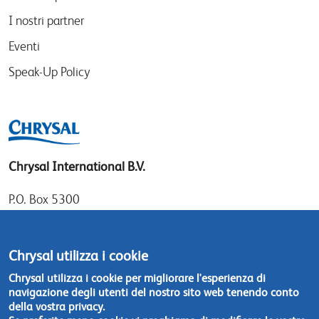
I nostri partner
Eventi
Speak-Up Policy
Chrysal International B.V.
P.O. Box 5300
1410 AH Naarden
Gooimeer 7
Chrysal utilizza i cookie
1411 DD Naarden
Chrysal utilizza i cookie per migliorare l'esperienza di
The Netherlands
navigazione degli utenti del nostro sito web tenendo conto
della vostra privacy.
Tel: +31 (0)35 - 695 58 88