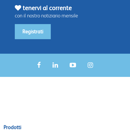
tenervi al corrente
con il nostro notiziario mensile
Registrati
Sitemap
Prodotti