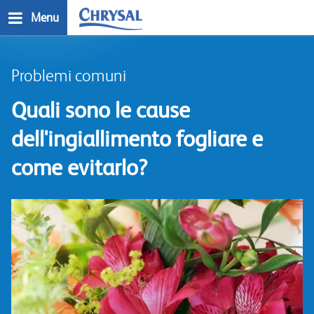
Salta
Menu
al
contenuto
n
principale
Problemi comuni
Quali sono le cause
dell'ingiallimento fogliare e
come evitarlo?