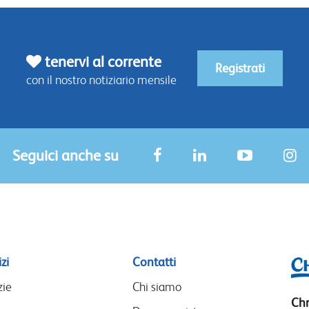
tenervi al corrente
Registrati
con il nostro notiziario mensile
Seguici anche su
zi
Contatti
zie
Chi siamo
Chr