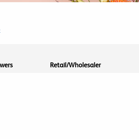
t
wers
Retail/Wholesaler