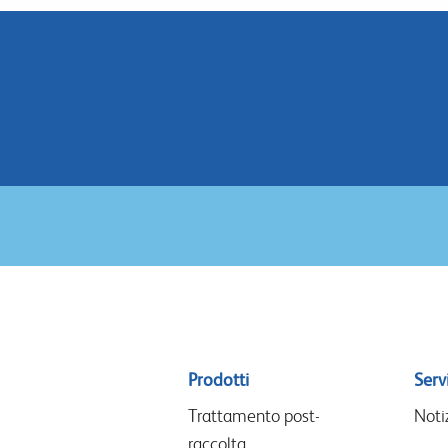
Sitemap
Prodotti
Servi
menu
Trattamento post-
Noti
raccolta