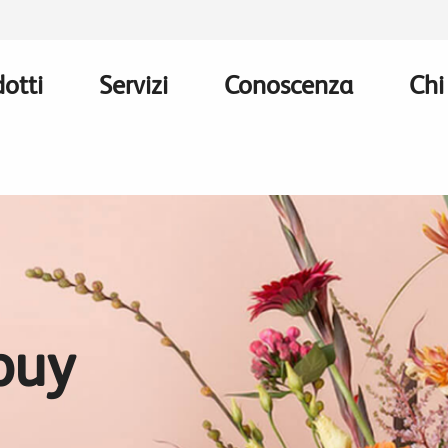
otti
Servizi
Conoscenza
Chi
n
gation
buy