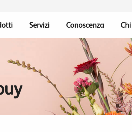
otti
Servizi
Conoscenza
Chi
n
gation
buy