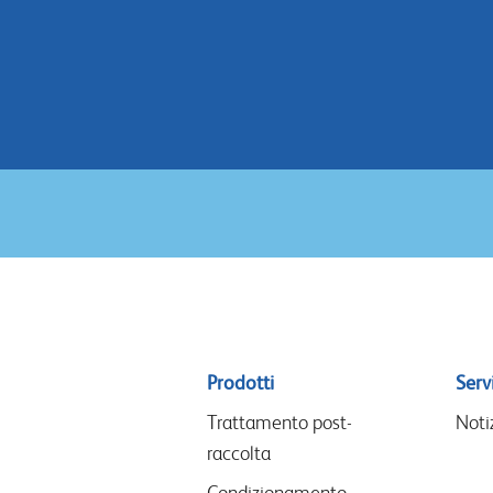
Sitemap
Prodotti
Servi
menu
Trattamento post-
Noti
raccolta
Condizionamento