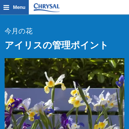
メ
Menu
イ
ン
コ
今月の花
ン
テ
アイリスの管理ポイント
ン
ツ
に
移
動