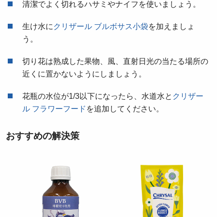
清潔でよく切れるハサミやナイフを使いましょう。
生け水に
クリザール ブルボサス小袋
を加えましょ
う。
切り花は熟成した果物、風、直射日光の当たる場所の
近くに置かないようにしましょう。
花瓶の水位が1/3以下になったら、水道水と
クリザー
ル フラワーフード
を追加してください。
おすすめの解決策