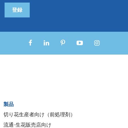
登録
Sitemap
製品
menu
切り花生産者向け（前処理剤）
流通·生花販売店向け