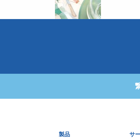
Sitemap
製品
サ