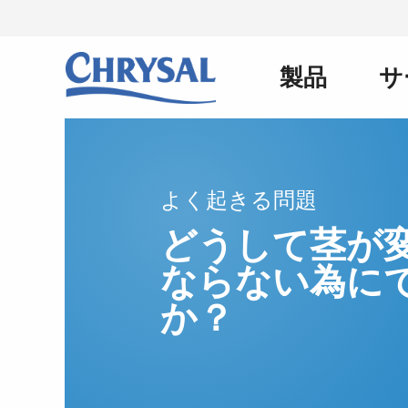
メ
イ
ン
製品
サ
Main
コ
ン
テ
ン
navigation
ツ
に
よく起きる問題
移
動
どうして茎が
ならない為に
か？