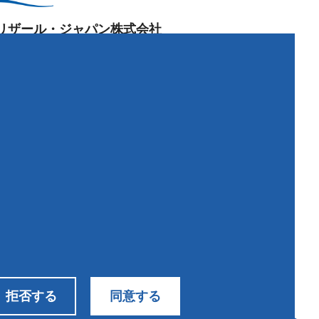
リザール・ジャパン株式会社
阪本社：
84-0022
阪府富田林市中野町東
2-4-25
0721-20-1212
 0721-25-
8766
京営業所：
43-0001
京都大田区東海
2-1-6
問い合わせ
拒否する
同意する