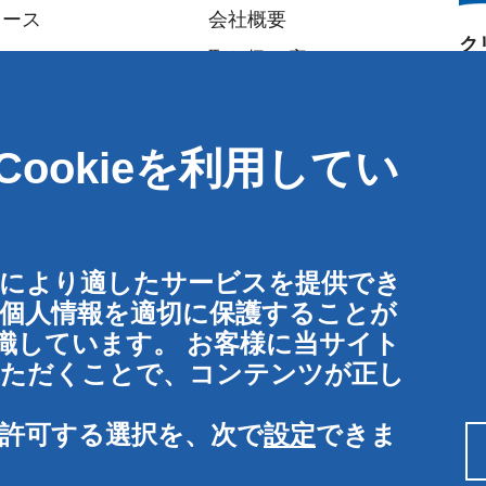
ュース
会社概要
ク
取り扱い店
大
パートナー
〒5
イベント
ookieを利用してい
大
Speak-Up Policy
T
:
F
:
東
客様により適したサービスを提供でき
〒1
の個人情報を適切に保護することが
東
識しています。 お客様に当サイト
ていただくことで、コンテンツが正し
お
けを許可する選択を、次で
設定
できま