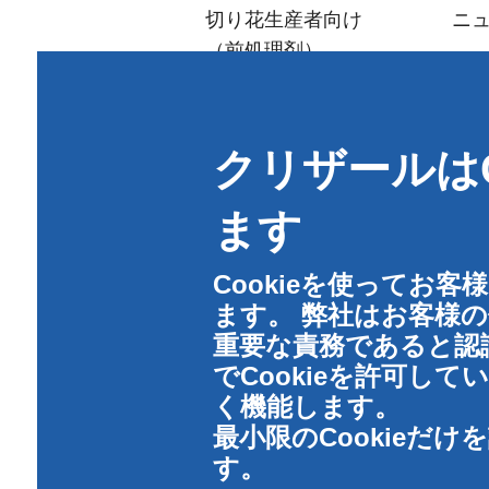
menu
切り花生産者向け
ニ
（前処理剤）
流通·生花販売店向け
アレンジメント＆
クリザールはC
デザイン
ご家庭向け
ます
（フラワーフード）
衛生管理
Cookieを使ってお
ます。 弊社はお客様
重要な責務であると認
でCookieを許可し
く機能します。
最小限のCookieだ
す。