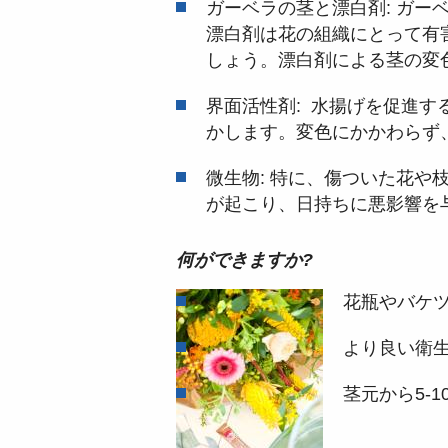
ガーベラの茎と漂白剤: ガ
漂白剤は花の組織にとって有
しょう。漂白剤による茎の変
界面活性剤: 水揚げを促進
かします。変色にかかわらず
微生物: 特に、傷ついた花
が起こり、日持ちに悪影響を
何ができますか
?
花瓶やバケ
より良い衛
茎元から
5-
1