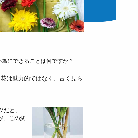
い為にできることは何ですか？
り花は魅力的ではなく、古く見ら
ケツだと、
が、この変