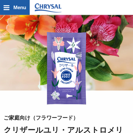
メ
Menu
イ
ン
コ
ン
テ
ン
ツ
に
移
動
ご家庭向け（フラワーフード）
クリザールユリ・アルストロメリ