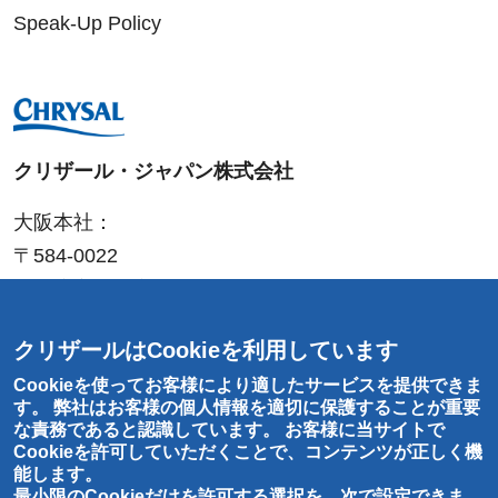
Speak-Up Policy
クリザール・ジャパン株式会社
大阪本社：
〒584-0022
大阪府富田林市中野町東
2-4-25
T
:
0721-20-1212
クリザールはCookieを利用しています
F
: 0721-25-
8766
Cookieを使ってお客様により適したサービスを提供できま
東京営業所：
す。 弊社はお客様の個人情報を適切に保護することが重要
な責務であると認識しています。 お客様に当サイトで
〒143-0001
Cookieを許可していただくことで、コンテンツが正しく機
東京都大田区東海
2-1-6
能します。
最小限のCookieだけを許可する選択を、次で
設定
できま