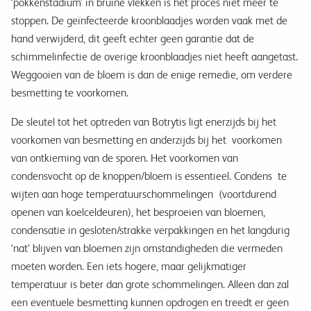
‘pokkenstadium’ in bruine vlekken is het proces niet meer te
stoppen. De geïnfecteerde kroonblaadjes worden vaak met de
hand verwijderd, dit geeft echter geen garantie dat de
schimmelinfectie de overige kroonblaadjes niet heeft aangetast.
Weggooien van de bloem is dan de enige remedie, om verdere
besmetting te voorkomen.
De sleutel tot het optreden van Botrytis ligt enerzijds bij het
voorkomen van besmetting en anderzijds bij het voorkomen
van ontkieming van de sporen. Het voorkomen van
condensvocht op de knoppen/bloem is essentieel. Condens te
wijten aan hoge temperatuurschommelingen (voortdurend
openen van koelceldeuren), het besproeien van bloemen,
condensatie in gesloten/strakke verpakkingen en het langdurig
‘nat’ blijven van bloemen zijn omstandigheden die vermeden
moeten worden. Een iets hogere, maar gelijkmatiger
temperatuur is beter dan grote schommelingen. Alleen dan zal
een eventuele besmetting kunnen opdrogen en treedt er geen