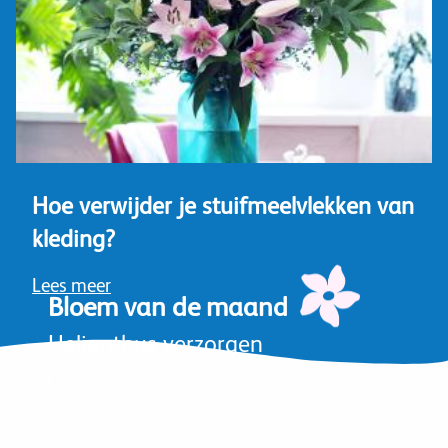
Hoe verwijder je stuifmeelvlekken van
kleding?
Lees meer
Bloem van de maand
Helianthus verzorgen
Lees meer