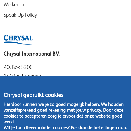
Werken bij
Speak-Up Policy
Chrysal International B.V.
P.O. Box 5300
1410 AH Naarden
Gooimeer 7
1411 DD Naarden
Chrysal gebruikt cookies
Nederland
Hierdoor kunnen we je zo goed mogelijk helpen. We houden
vanzelfsprekend goed rekening met jouw privacy. Door deze
Tel: +31 (0)35 - 695 58 88
cookies te accepteren zorg je ervoor dat onze website goed
werkt.
Wil je toch liever minder cookies? Pas dan de
instellingen
aan.
Neem contact op