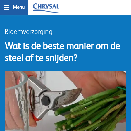
Skip
Menu
to
main
n
content
Bloemverzorging
Wat is de beste manier om de
steel af te snijden?