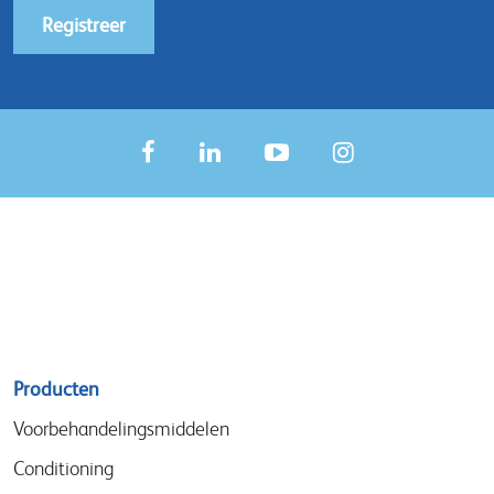
Registreer
Sitemap
Producten
menu
Voorbehandelingsmiddelen
Conditioning