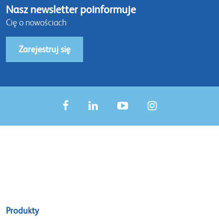
Nasz newsletter poinformuje
Cię o nowościach
Zarejestruj się
Sitemap
Produkty