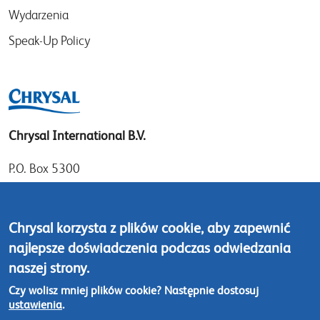
Wydarzenia
Speak-Up Policy
Chrysal International B.V.
P.O. Box 5300
1410 AH Naarden
Gooimeer 7
Chrysal korzysta z plików cookie, aby zapewnić
1411 DD Naarden
najlepsze doświadczenia podczas odwiedzania
The Netherlands
naszej strony.
Tel: +31 (0)35 - 695 58 88
Czy wolisz mniej plików cookie? Następnie dostosuj
ustawienia
.
Skontaktuj się z nami