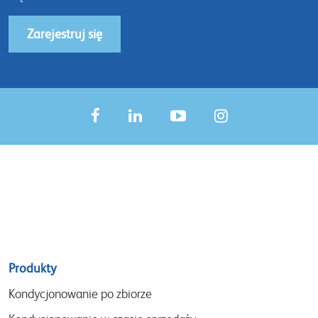
Zarejestruj się
Sitemap
Produkty
menu
Kondycjonowanie po zbiorze