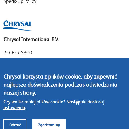
Speak-Up Policy
Chrysal International B.V.
P.O. Box 5300
1410 AH Naarden
Gooimeer 7
Chrysal korzysta z plików cookie, aby zapewnić
1411 DD Naarden
najlepsze doświadczenia podczas odwiedzania
The Netherlands
naszej strony.
Tel: +31 (0)35 - 695 58 88
Czy wolisz mniej plików cookie? Następnie dostosuj
ustawienia
.
Skontaktuj się z nami
Odrzuć
Zgadzam się