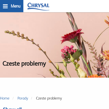
Przejdź
Menu
do
treści
n
Czeste problemy
Home
Porady
Czeste problemy