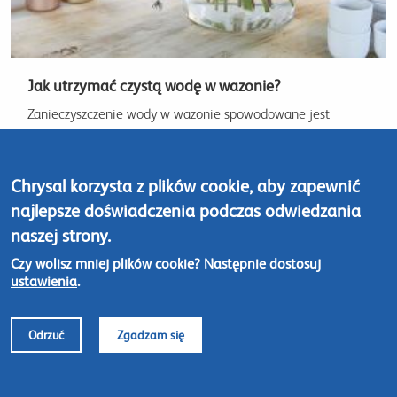
Jak utrzymać czystą wodę w wazonie?
Zanieczyszczenie wody w wazonie spowodowane jest
rozkładem łodyg i liści. Jeśli łodygi zostaną uszkodzone i
zaczną się rozkładać, to bakterie z...
Chrysal korzysta z plików cookie, aby zapewnić
Więcej
najlepsze doświadczenia podczas odwiedzania
naszej strony.
Czy wolisz mniej plików cookie? Następnie dostosuj
Porady
ustawienia
.
Odrzuć
Zgadzam się