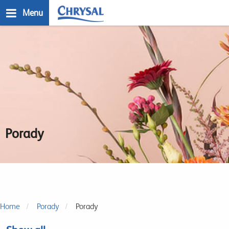
Przejdź
Menu
do
treści
n
Porady
Home
Porady
Porady