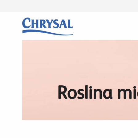
Przejdź
do
treści
Roslina mi