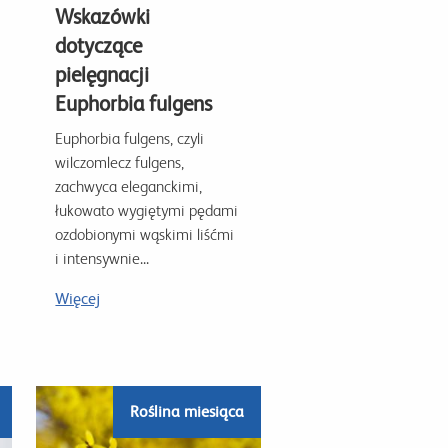
Wskazówki
dotyczące
pielęgnacji
Euphorbia fulgens
Euphorbia fulgens, czyli
wilczomlecz fulgens,
zachwyca eleganckimi,
łukowato wygiętymi pędami
ozdobionymi wąskimi liśćmi
i intensywnie...
Więcej
Roślina miesiąca