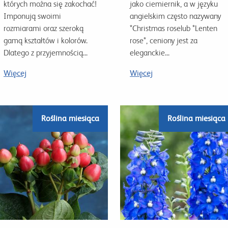
których można się zakochać!
jako ciemiernik, a w języku
Imponują swoimi
angielskim często nazywany
rozmiarami oraz szeroką
*Christmas roselub *Lenten
gamą kształtów i kolorów.
rose*, ceniony jest za
Dlatego z przyjemnością...
eleganckie...
Więcej
Więcej
Roślina miesiąca
Roślina miesiąca