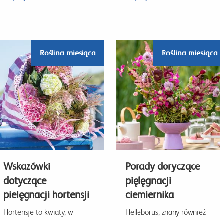
Roślina miesiąca
Roślina miesiąca
Wskazówki
Porady doryczące
dotyczące
pięlęgnacji
pielęgnacji hortensji
ciemiernika
Hortensje to kwiaty, w
Helleborus, znany również