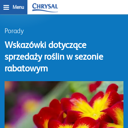
Przejdź
Menu
do
treści
n
Porady
Wskazówki dotyczące
sprzedaży roślin w sezonie
rabatowym