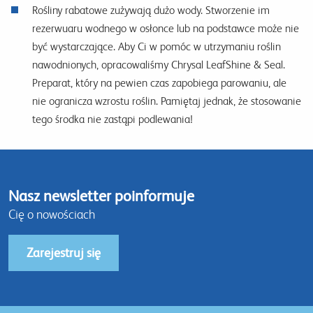
Rośliny rabatowe zużywają dużo wody. Stworzenie im
rezerwuaru wodnego w osłonce lub na podstawce może nie
być wystarczające. Aby Ci w pomóc w utrzymaniu roślin
nawodnionych, opracowaliśmy Chrysal LeafShine & Seal.
Preparat, który na pewien czas zapobiega parowaniu, ale
nie ogranicza wzrostu roślin. Pamiętaj jednak, że stosowanie
tego środka nie zastąpi podlewania!
Nasz newsletter poinformuje
Cię o nowościach
Zarejestruj się