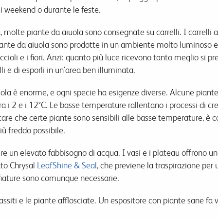
i weekend o durante le feste.
a, molte piante da aiuola sono consegnate su carrelli. I carrell
iante da aiuola sono prodotte in un ambiente molto luminoso e
ccioli e i fiori. Anzi: quanto più luce ricevono tanto meglio si 
lli e di esporli in un'area ben illuminata.
uola è enorme, e ogni specie ha esigenze diverse. Alcune piant
 i 2 e i 12°C. Le basse temperature rallentano i processi di cresc
are che certe piante sono sensibili alle basse temperature, è 
ù freddo possibile.
e un elevato fabbisogno di acqua. I vasi e i plateau offrono un
to Chrysal
LeafShine & Seal
, che previene la traspirazione per 
ffiature sono comunque necessarie.
assiti e le piante afflosciate. Un espositore con piante sane fa 