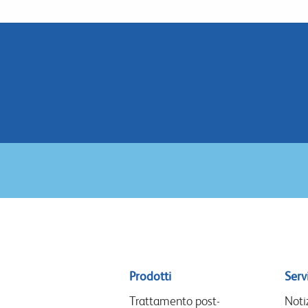
Sitemap
Prodotti
Servi
menu
Trattamento post-
Noti