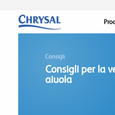
Salta
al
contenuto
Prod
Mai
principale
navi
Consigli
Consigli per la 
aiuola