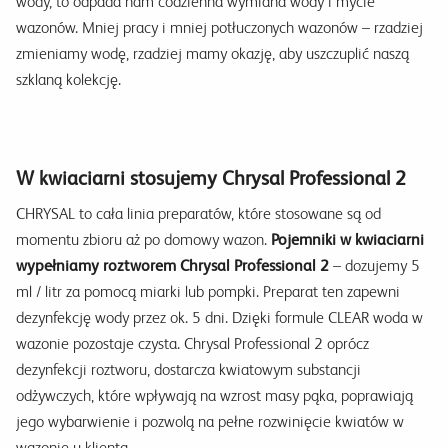
wody, to odpada nam codzienna wymiana wody i mycie
wazonów. Mniej pracy i mniej potłuczonych wazonów – rzadziej
zmieniamy wodę, rzadziej mamy okazję, aby uszczuplić naszą
szklaną kolekcję.
W kwiaciarni stosujemy Chrysal Professional 2
CHRYSAL to cała linia preparatów, które stosowane są od
momentu zbioru aż po domowy wazon.
Pojemniki w kwiaciarni
wypełniamy roztworem Chrysal Professional 2
– dozujemy 5
ml / litr za pomocą miarki lub pompki. Preparat ten zapewni
dezynfekcję wody przez ok. 5 dni. Dzięki formule CLEAR woda w
wazonie pozostaje czysta. Chrysal Professional 2 oprócz
dezynfekcji roztworu, dostarcza kwiatowym substancji
odżywczych, które wpływają na wzrost masy pąka, poprawiają
jego wybarwienie i pozwolą na pełne rozwinięcie kwiatów w
wazonie u klienta.