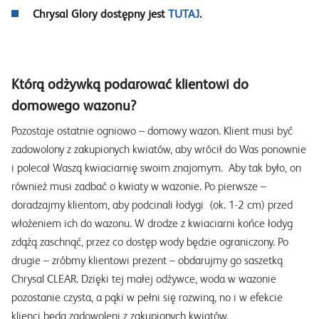
Chrysal Glory dostępny jest
TUTAJ
.
Którą odżywką podarować klientowi do
domowego wazonu?
Pozostaje ostatnie ogniowo – domowy wazon. Klient musi być
zadowolony z zakupionych kwiatów, aby wrócił do Was ponownie
i polecał Waszą kwiaciarnię swoim znajomym. Aby tak było, on
również musi zadbać o kwiaty w wazonie. Po pierwsze –
doradzajmy klientom, aby podcinali łodygi (ok. 1-2 cm) przed
włożeniem ich do wazonu. W drodze z kwiaciarni końce łodyg
zdążą zaschnąć, przez co dostęp wody będzie ograniczony. Po
drugie – zróbmy klientowi prezent – obdarujmy go saszetką
Chrysal CLEAR. Dzięki tej małej odżywce, woda w wazonie
pozostanie czysta, a pąki w pełni się rozwiną, no i w efekcie
klienci będą zadowoleni z zakupionych kwiatów.