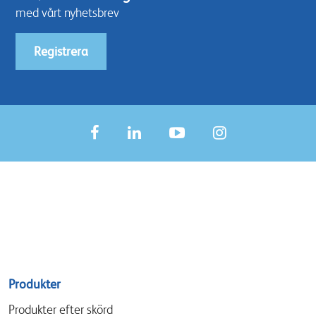
med vårt nyhetsbrev
Registrera
Sitemap
Produkter
menu
Produkter efter skörd