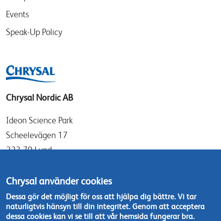
Events
Speak-Up Policy
Chrysal Nordic AB
Ideon Science Park
Scheelevägen 17
223 70 Lund
Sverige
Chrysal använder cookies
info@chrysal.se
Dessa gör det möjligt för oss att hjälpa dig bättre. Vi tar
naturligtvis hänsyn till din integritet. Genom att acceptera
Tel: +46 46 - 19 05 40
dessa cookies kan vi se till att vår hemsida fungerar bra.