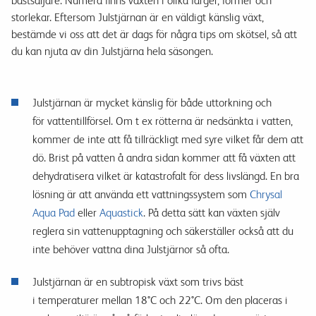
bästsäljare.
Numera finns växten i olika färger, former och
storlekar.
Eftersom Julstjärnan är en väldigt känslig växt,
bestämde vi oss att det är dags för några tips om skötsel, så att
du kan njuta av din Julstjärna hela säsongen.
Julstjärnan är mycket känslig för både uttorkning och
för vattentillförsel.
Om t ex rötterna är nedsänkta i vatten,
kommer de inte att få tillräckligt med syre vilket får dem att
dö.
B
rist på vatten å andra sidan kommer att få växten att
dehydratisera vilket är katastrofalt för dess livslängd.
En bra
lösning är att använda ett vattningssystem som
Chrysal
Aqua Pad
eller
Aquastick
. På detta sätt kan växten själv
reglera sin vattenupptagning och säkerställer också att du
inte behöver vattna dina Julstjärnor så ofta.
Julstjärnan är en subtropisk växt som trivs bäst
i temperaturer mellan 18°C och 22°C. Om den placeras i