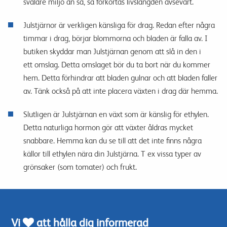
svalare miljö än så, så förkortas livslängden avsevärt.
Julstjärnor är verkligen känsliga för drag. Redan efter några
timmar i drag, börjar blommorna och bladen är falla av.
I
butiken skyddar man Julstjärnan genom att slå in den i
ett omslag.
Detta
omslaget bör du ta bort när du kommer
hem.
Detta förhindrar att bladen gulnar och att bladen faller
av.
Tänk också på att inte placera växten i drag där hemma.
Slutligen är Julstjärnan en växt som är känslig för ethylen.
Detta naturliga hormon gör att växter åldras mycket
snabbare.
Hemma kan du se till att det inte finns några
källor till ethylen nära din Julstjärna.
T ex
vissa typer av
grönsaker (som tomater) och frukt.
Vi
att hålla dig informerad