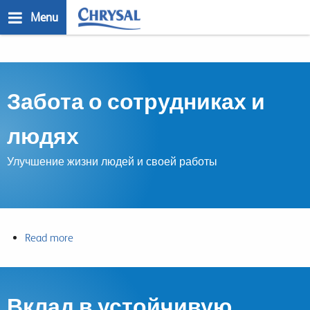
Skip
Menu
to
main
n
content
Забота о сотрудниках и
людях
Улучшение жизни людей и своей работы
Read more
about
Забота
о
сотрудниках
Вклад в устойчивую
и