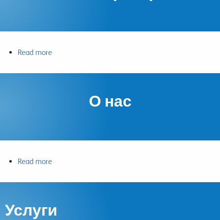
Read more
about
Наши
партнеры
О нас
Read more
about
О
нас
Услуги