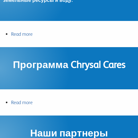
земельные ресурсы и воду.
Read more
about
Вклад
в
окружающую
Программа Chrysal Cares
среду
Read more
about
Программа
Chrysal
Cares
Наши партнеры