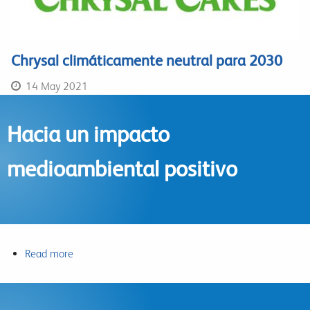
Chrysal climáticamente neutral para 2030
14 May 2021
Hacia un impacto
medioambiental positivo
Read more
about
Hacia
un
impacto