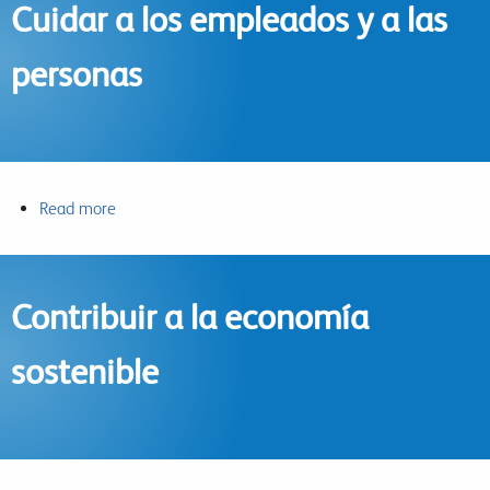
Cuidar a los empleados y a las
medioambiental
positivo
personas
Read more
about
Cuidar
a
los
Contribuir a la economía
empleados
y
sostenible
a
las
personas