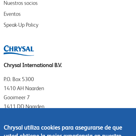
Nuestros socios
Eventos
Speak-Up Policy
Chrysal International B.V.
P.O. Box 5300
1410 AH Naarden
Gooimeer 7
1411 DD Naarden
The Netherlands
Chrysal utiliza cookies para asegurarse de que
Tel: +31 (0)35 - 695 58 88