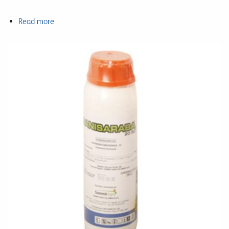
Read more
about
Chrysal
Cares
Col