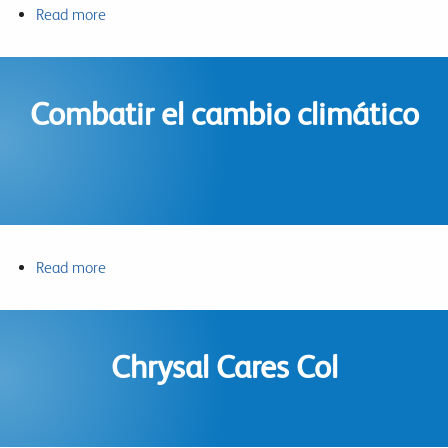
Read more
about
Contribuir
a
la
Combatir el cambio climático
economía
sostenible
Read more
about
Combatir
el
cambio
Chrysal Cares Col
climático