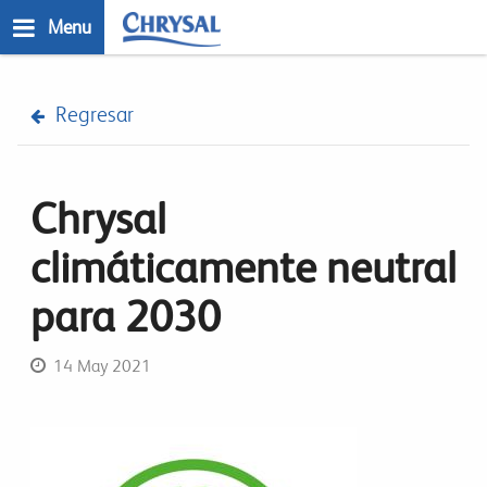
Skip
Menu
to
main
n
content
Regresar
Chrysal
climáticamente neutral
para 2030
14 May 2021