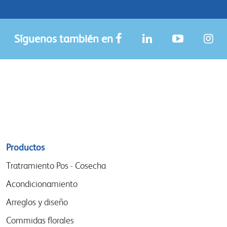
Síguenos también en
Sitemap
Productos
menu
Tratramiento Pos - Cosecha
Acondicionamiento
Arreglos y diseño
Commidas florales