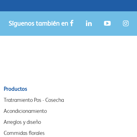
Síguenos también en
Sitemap
Productos
menu
Tratramiento Pos - Cosecha
Acondicionamiento
Arreglos y diseño
Commidas florales