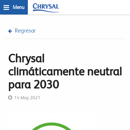
Skip
Menu
to
main
n
content
Regresar
Chrysal
climáticamente neutral
para 2030
14 May 2021