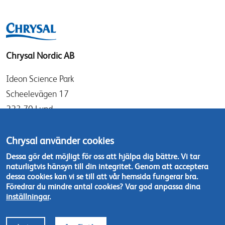
Chrysal Nordic AB
Ideon Science Park
Scheelevägen 17
223 70 Lund
Sverige
Chrysal använder cookies
info@chrysal.se
Dessa gör det möjligt för oss att hjälpa dig bättre. Vi tar
naturligtvis hänsyn till din integritet. Genom att acceptera
Tel: +46 46 - 19 05 40
dessa cookies kan vi se till att vår hemsida fungerar bra.
Kontakta oss
Föredrar du mindre antal cookies? Var god anpassa dina
inställningar
.
Footer
© Chrysal 2018
Disclaimer & Privacy