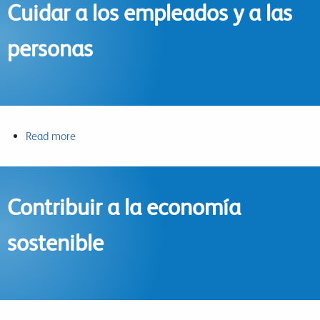
Cuidar a los empleados y a las
medioambiental
positivo
personas
Read more
about
Cuidar
a
los
Contribuir a la economía
empleados
y
sostenible
a
las
personas