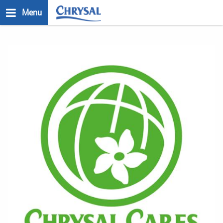
Skip
Menu
to
main
n
content