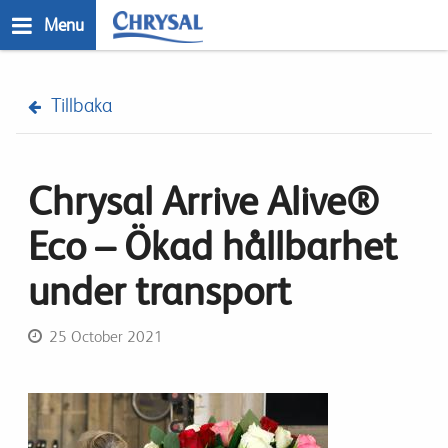
Skip
Menu
to
main
n
content
Tillbaka
Chrysal Arrive Alive®
Eco – Ökad hållbarhet
under transport
25 October 2021