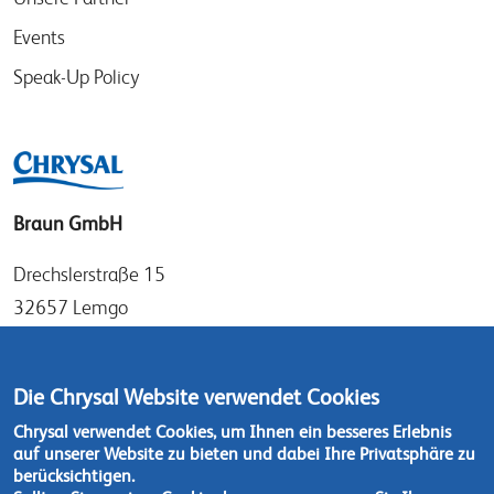
Events
Speak-Up Policy
Braun GmbH
Drechslerstraße 15
32657 Lemgo
Germany
Tel: +49 (0)52 61 97 56 0
Die Chrysal Website verwendet Cookies
Fax: +49 (0)52 61 97 56 36
Chrysal verwendet Cookies, um Ihnen ein besseres Erlebnis
auf unserer Website zu bieten und dabei Ihre Privatsphäre zu
Kontaktieren Sie uns
berücksichtigen.