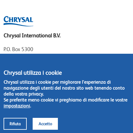
Chrysal International B.V.
P.O. Box 5300
1410 AH Naarden
Gooimeer 7
Chrysal utilizza i cookie
1411 DD Naarden
Chrysal utilizza i cookie per migliorare l'esperienza di
The Netherlands
navigazione degli utenti del nostro sito web tenendo conto
della vostra privacy.
Tel: +31 (0)35 - 695 58 88
Se preferite meno cookie vi preghiamo di modificare le vostre
impostazioni
.
Contattateci
Rifiuta
Accetto
Footer
© Chrysal 2018
Disclaimer & Privacy