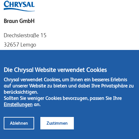
Braun GmbH
Drechslerstraße 15
32657 Lemgo
Germany
Tel: +49 (0)52 61 97 56 0
Die Chrysal Website verwendet Cookies
Fax: +49 (0)52 61 97 56 36
Chrysal verwendet Cookies, um Ihnen ein besseres Erlebnis
auf unserer Website zu bieten und dabei Ihre Privatsphäre zu
Kontaktieren Sie uns
berücksichtigen.
Sollten Sie weniger Cookies bevorzugen, passen Sie Ihre
Einstellungen
an.
Ablehnen
Zustimmen
Footer
© Chrysal 2018
Datenschutzerklärung
menu