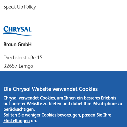
Speak-Up Policy
Braun GmbH
Drechslerstraße 15
32657 Lemgo
Germany
Tel: +49 (0)52 61 97 56 0
Die Chrysal Website verwendet Cookies
Fax: +49 (0)52 61 97 56 36
Chrysal verwendet Cookies, um Ihnen ein besseres Erlebnis
auf unserer Website zu bieten und dabei Ihre Privatsphäre zu
Kontaktieren Sie uns
berücksichtigen.
Sollten Sie weniger Cookies bevorzugen, passen Sie Ihre
Einstellungen
an.