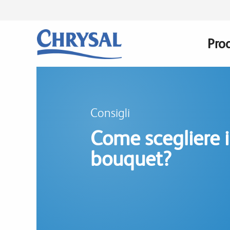
Salta
al
contenuto
Prod
Mai
principale
navi
Consigli
Come scegliere il
bouquet?