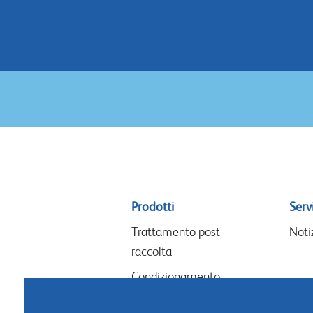
Sitemap
Prodotti
Servi
menu
Trattamento post-
Noti
raccolta
Condizionamento
Lavori floreali & design