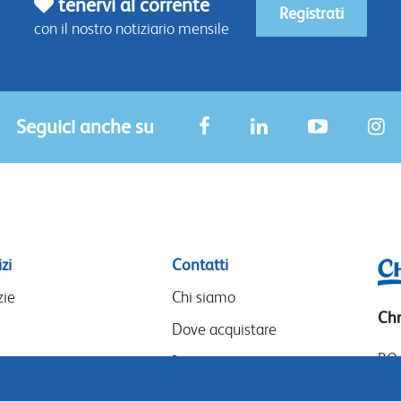
tenervi al corrente
Registrati
con il nostro notiziario mensile
Seguici anche su
zi
Contatti
zie
Chi siamo
Chr
Dove acquistare
P.O
I nostri partner
14
Eventi