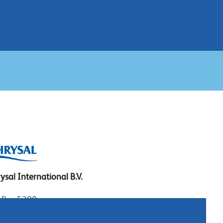
ysal International B.V.
. Box 5300
10 AH Naarden