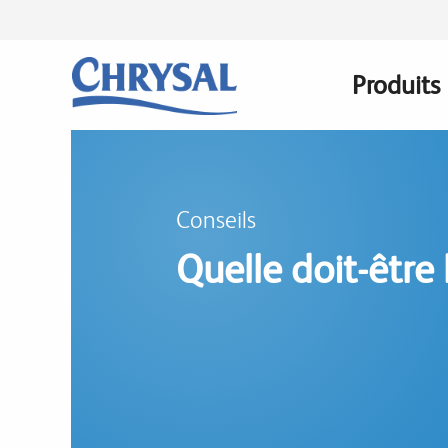
Skip
to
main
Produits
Main
content
navigati
Conseils
Quelle doit-être 