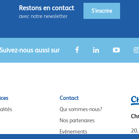
Restons en contact
S'inscrire
avec notre newsletter
Suivez-nous aussi sur
ices
Contact
alités
Qui sommes-nous?
Chr
Nos partenaires
20,
Evènements