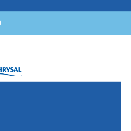
ysal International B.V.
. Box 5300
10 AH Naarden
imeer 7
11 DD Naarden