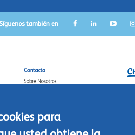
Síguenos también en
Contacto
Sobre Nosotros
Chr
Donde Comprar
P.O
Nuestros socios
14
 cookies para
Eventos
Goo
Speak-Up Policy
14
que usted obtiene la