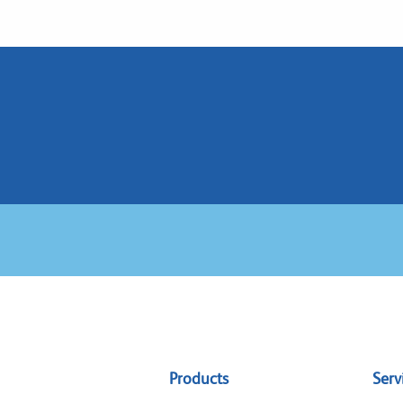
Sitemap
Products
Serv
menu