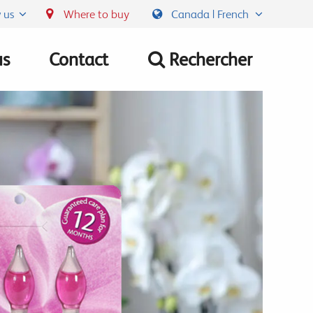
 us
Where to buy
Canada | French
us
Contact
Rechercher