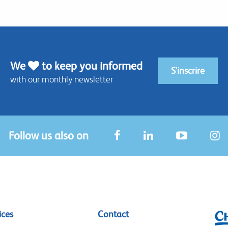
We
to keep you informed
S'inscrire
with our monthly newsletter
Follow us also on
ices
Contact