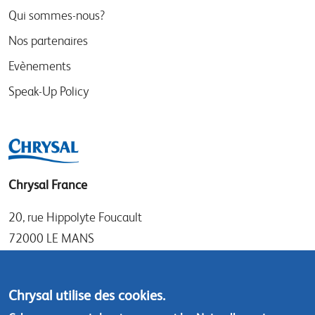
Qui sommes-nous?
Nos partenaires
Evènements
Speak-Up Policy
Chrysal France
20, rue Hippolyte Foucault
72000 LE MANS
Tel: +33 (0)1 30 50 21 11
Fax: +33 (0)1 30 69 71 37
Chrysal utilise des cookies.