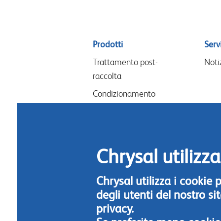
Sitemap
Prodotti
Servi
menu
Trattamento post-
Noti
raccolta
Condizionamento
Lavori floreali & design
Nutrimento per fiori
Igiene
Chrysal utilizza
Chrysal utilizza i cookie
degli utenti del nostro s
privacy.