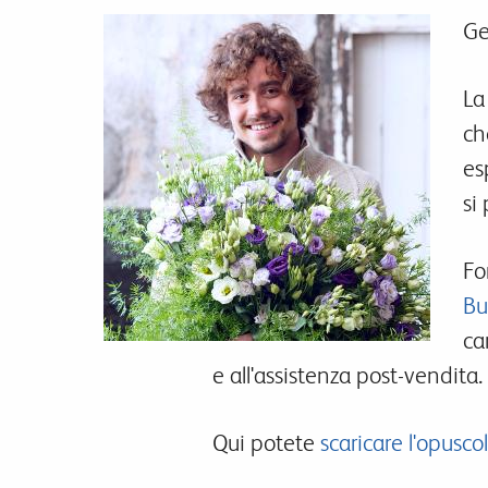
Gen
La
ch
es
si
Fo
Bu
ca
e all'assistenza post-vendita.
Qui potete
scaricare l'opuscol