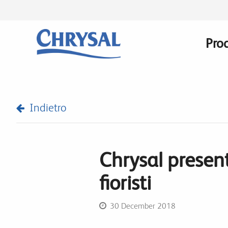
Salta
al
contenuto
Prod
Mai
principale
navi
Indietro
Chrysal presen
fioristi
30 December 2018