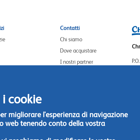
zi
Contatti
zie
Chi siamo
Chr
Dove acquistare
P.O
I nostri partner
14
Eventi
Goo
Speak-Up Policy
14
 i cookie
The
Tel
 per migliorare l'esperienza di navigazione
Con
ito web tenendo conto della vostra