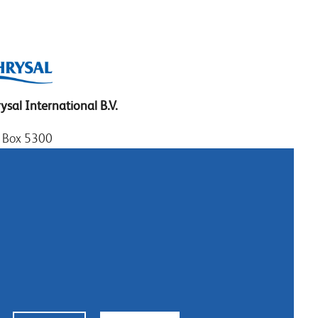
ysal International B.V.
. Box 5300
10 AH Naarden
imeer 7
11 DD Naarden
 Netherlands
: +31 (0)35 - 695 58 88
tattateci