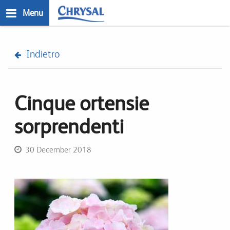
Salta
Menu
al
contenuto
n
principale
Indietro
Cinque ortensie
sorprendenti
30 December 2018