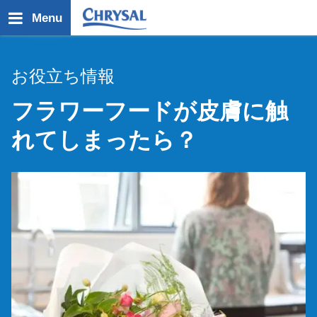
メ
Menu
イ
ン
コ
お役立ち情報
ン
テ
フラワーフードが皮膚に触
ン
ツ
れてしまったら？
に
移
動