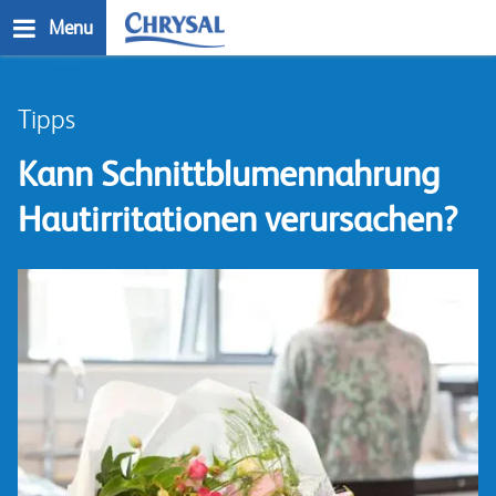
Direkt
Menu
zum
Inhalt
n
Tipps
Kann Schnittblumennahrung
Hautirritationen verursachen?