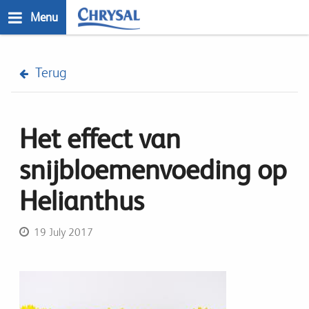
Skip
Menu
to
main
n
content
Terug
Het effect van
snijbloemenvoeding op
Helianthus
19 July 2017