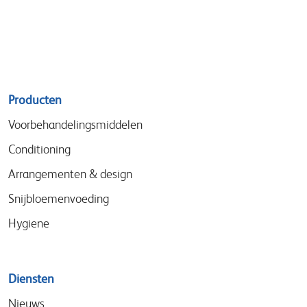
Sitemap
Producten
menu
Voorbehandelingsmiddelen
Conditioning
Arrangementen & design
Snijbloemenvoeding
Hygiene
Diensten
Nieuws