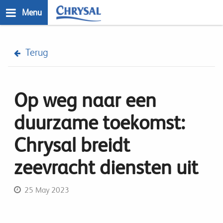
Skip
Menu
to
main
n
content
Terug
Op weg naar een
duurzame toekomst:
Chrysal breidt
zeevracht diensten uit
25 May 2023