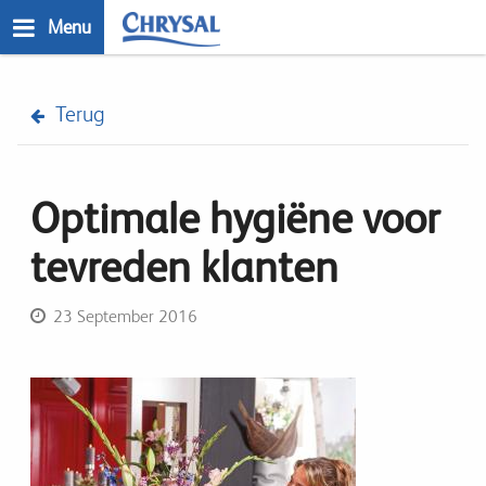
Skip
Menu
to
main
n
content
Terug
Optimale hygiëne voor
tevreden klanten
23 September 2016