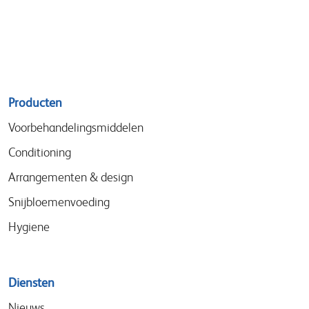
Sitemap
Producten
menu
Voorbehandelingsmiddelen
Conditioning
Arrangementen & design
Snijbloemenvoeding
Hygiene
Diensten
Nieuws