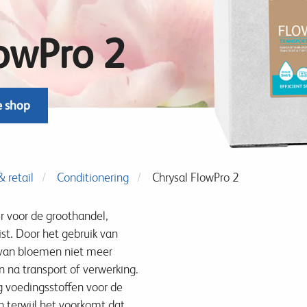
lowPro 2
e shop
 retail
Conditionering
Chrysal FlowPro 2
r voor de groothandel,
st. Door het gebruik van
 van bloemen niet meer
n na transport of verwerking.
 voedingsstoffen voor de
n terwijl het voorkomt dat