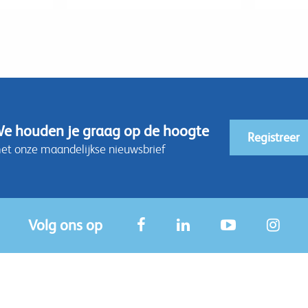
e houden je graag op de hoogte
Registreer
et onze maandelijkse nieuwsbrief
Volg ons op