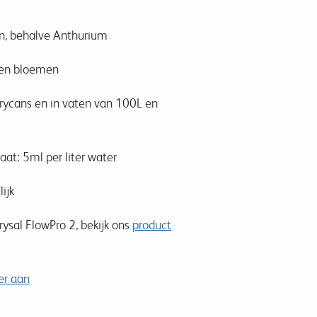
en, behalve Anthurium
den bloemen
rrycans en in vaten van 100L en
aat: 5ml per liter water
ijk
ysal FlowPro 2, bekijk ons
product
er aan