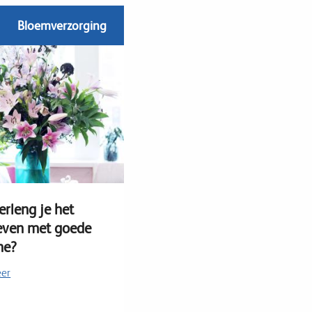
Bloemverzorging
erleng je het
even met goede
ne?
eer