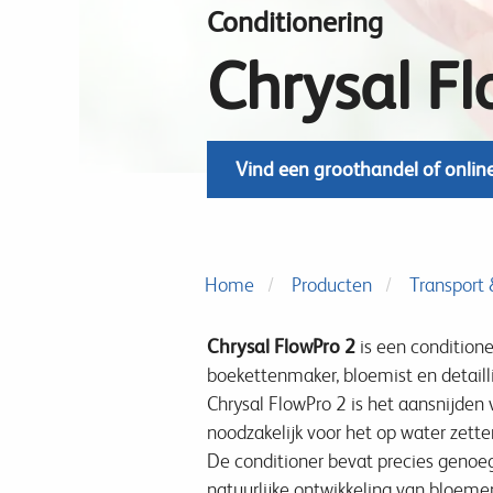
Conditionering
Chrysal F
Vind een groothandel of onlin
Home
Producten
Transport &
Chrysal FlowPro 2
is een conditione
boekettenmaker, bloemist en detailli
Chrysal FlowPro 2 is het aansnijden
noodzakelijk voor het op water zette
De conditioner bevat precies genoeg
natuurlijke ontwikkeling van bloeme