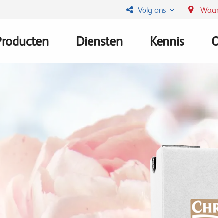
Volg ons
Waar
Producten
Diensten
Kennis
O
Main
navigation